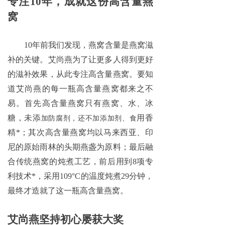
专注
10年，成就这份高含量燕
窝
10年前我们发现，燕窝含量是燕窝滋
补的关键。艾尚燕为了让更多人得到更好
的滋补效果，从此专注高含量燕窝。要知
道艾尚燕的每一瓶高含量燕窝都来之不
易。首先高含量燕窝只有燕窝、水、冰
糖，未添
用香
加防腐剂，还不加添加剂、食
精
*；
其次高含量燕窝均以马来西亚、印
尼的原始雨林的头期燕盏为原料；最后融
合传统燕窝的炖煮工艺，前后用到
8项专
利技术
*，
采用
109°C的温度炖煮29分钟，
最终才造就了这一瓶高含量燕窝。
艾尚燕坚持初心屡获大奖