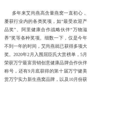
多年来艾尚燕高含量燕窝一直
初心
，
屡获行业内的各类奖项，如
“最受欢迎产
品奖”、阿里健康合作战略伙伴“万物滋
养”奖等各种奖项。细数一下，仅是今年
不到一年的时间，艾尚燕就已获得多项大
奖。2020年2月入围屈臣氏大赏榜单，5月
荣获万宁最富营销创意健康品牌合作伙伴
称号，还有9月底获得的第十届万宁健美
赏万宁实力新生燕窝品牌，以及10月份获
得的由国燕委颁发的2019年度行业最佳品
牌口碑奖等等多项大奖。